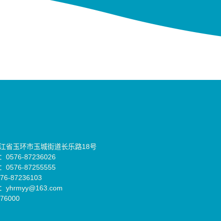
江省玉环市玉城街道长乐路18号
576-87236026
576-87255555
6-87236103
yhrmyy@163.com
76000