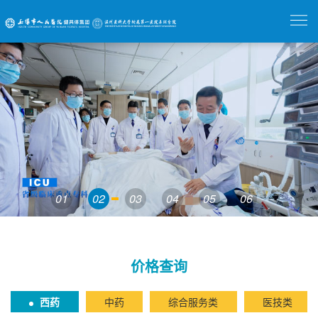
01
02
03
04
05
06
价格查询
西药
中药
综合服务类
医技类