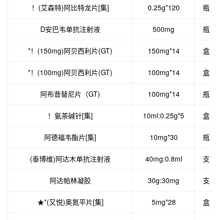
！(艾森特)阿比特龙片[集]
0.25g*120
瓶
D安巴韦单抗注射液
500mg
瓶
*！(150mg)阿贝西利片(GT)
150mg*14
盒
*！(100mg)阿贝西利片(GT)
100mg*14
盒
阿布昔替尼片（GT)
100mg*14
瓶
！氨茶碱针[集]
10ml:0.25g*5
盒
阿德福韦酯片[集]
10mg*30
瓶
(泰博维)阿达木单抗注射液
40mg:0.8ml
支
阿达帕林凝胶
30g:30mg
支
★*(又悦)奥氮平片[集]
5mg*28
盒