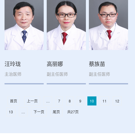
汪玲珑
高丽娜
蔡族苗
主治医师
副主任医师
副主任医师
首页
上一页
…
7
8
9
10
11
12
13
…
下一页
尾页
共
27
页