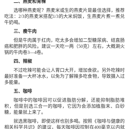
二、燕麦和青稞
选哪种燕麦呢？燕麦米或生的燕麦片是最佳选择，推荐
吃法：
2/3的燕麦米搭配1/3的大米焖饭，生燕麦片煮一煮兑
牛奶喝。
三、瘦牛肉
但是牛肉属于红肉，吃太多会增加二型糖尿病、结直肠
癌和肥胖的风险。建议一天吃一两（
50克）左右，大概涮火
锅的牛肉卷3—4卷。
四、辣椒
不过吃辣可能会让人胃口大开，增加食欲。另外吃辣时
最好准备一大杯冰水，以免为了解辣多吃食物，导致摄入过
多能量。
五、咖啡
咖啡中的咖啡因可以促进脂肪分解，还能抑制脂肪堆
积，但是别选三合一的咖啡，它因为会添加植脂末、白砂
糖，能量就上来了。
就选黑咖啡，即使这样也别多喝。按照《咖啡与健康的
相关科学共识》的建议，每天咖啡因控制在
400毫克以内就