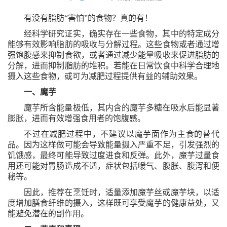
有没有脂肪
“害怕”的食物？真的有！
经科学研究证实，确实存在一些食物，其中的特定成分
能够有效影响脂肪的吸收与分解过程。这些食物或者通过增
强饱腹感来抑制食欲，或者通过减少能量吸收来促进脂肪的
分解，进而抑制脂肪的堆积。若能在日常饮食中科学合理地
摄入这些食物，或可为减肥过程提供有益的辅助效果。
一、魔芋
魔芋所含能量极低，其内含的魔芋多糖在吸水后能显著
膨胀，进而有效增强食用者的饱腹感。
不过在减肥过程中，不建议以魔芋面作为主食的替代
品。因为这样做可能会导致能量摄入严重不足，引发强烈的
饥饿感，最终可能导致过度进食和反弹。此外，魔芋过量食
用还可能对胃肠造成不适，症状包括嗳气、腹胀、腹泻和便
秘等。
因此，推荐在烹饪时，适量添加魔芋丝或魔芋块，以适
度增加膳食纤维的摄入，这样既可享受魔芋的健康益处，又
能避免潜在的副作用。