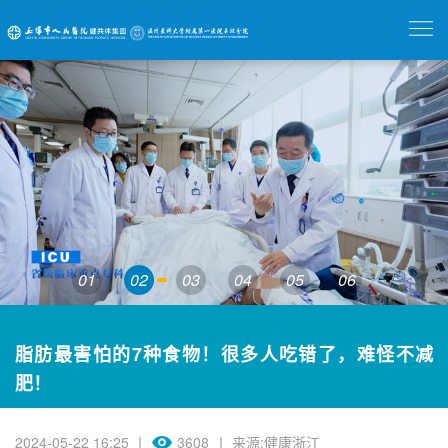
01
02
03
04
05
06
脂肪最害怕的7种食物！很多人吃错了，难怪不减
肥！
2024-05-22 16:25 丨
3608
丨 来源:健康浙江