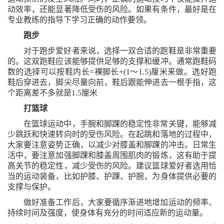
动效率，还能显著降低受伤的风险。如果有条件，最好是在
专业教练的指导下学习正确的动作要领。
跑步
对于跑步爱好者来说，选择一双合适的跑鞋是非常重要
的。这双跑鞋应该能够提供足够的支撑和缓冲。通常跑鞋码
数的选择可以按鞋内长
=裸脚长+(1～1.5)厘米来做。选好跑
鞋后穿进去，脚尖尽量向前，鞋后跟能伸进去一根手指，这
个距离差不多就是1.5厘米
打篮球
在篮球运动中，手腕和脚踝的稳定性非常关键，能够减
少跳跃和快速转向时的受伤风险。在起跳和落地的过程中，
大家要注意姿势正确，以减少对膝盖和脚踝的冲击。日常生
活中，要注意加强脚踝和膝盖周围肌肉的锻炼，这有助于提
高关节的稳定性，减少受伤的风险。建议篮球爱好者选用恰
当的运动装备，比如护膝、护踝、护腕，为身体提供必要的
支撑与保护。
做好准备工作后，大家要循序渐进地增加运动的频率、
持续时间及强度，使身体有充分的时间适应新的运动量。