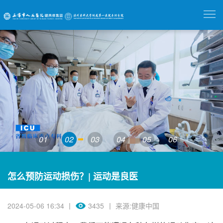
01
02
03
04
05
06
怎么预防运动损伤？| 运动是良医
2024-05-06 16:34 丨
3435
丨 来源:健康中国