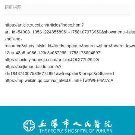
相册拼图
https://article.xuexi.cn/articles/index.html?
art_id=5406311056122485589&t=1758167976956&showmenu=fals
zhejiang-
resource&study_style_id=feeds_opaque&source=share&share_to=
12ee-48a5-a086-123c3e087295_1758178604597
https://society.huanqiu.com/article/4OOf77b29DG
https://baijiahao.baidu.com/s?
id=1843740075836774891&wfr=spider&for=pc&sShare=1
https://mp.weixin.qq.com/s/_aMcDT-m8FTw2WEP6At7qA