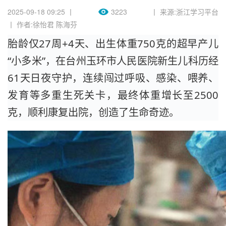
2025-09-18 09:25 丨
3223
丨 来源:浙江学习平台
丨 作者:徐怡君 陈海芬
胎龄仅27周+4天、出生体重750克的超早产儿
“小多米”，在台州玉环市人民医院新生儿科历经
61天日夜守护，连续闯过呼吸、感染、喂养、
发育等多重生死关卡，最终体重增长至2500
克，顺利康复出院，创造了生命奇迹。