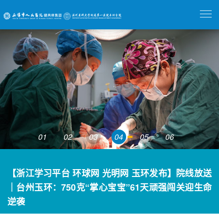
01
02
03
04
05
06
【浙江学习平台 环球网 光明网 玉环发布】院线放送
｜台州玉环：750克“掌心宝宝”61天顽强闯关迎生命
逆袭