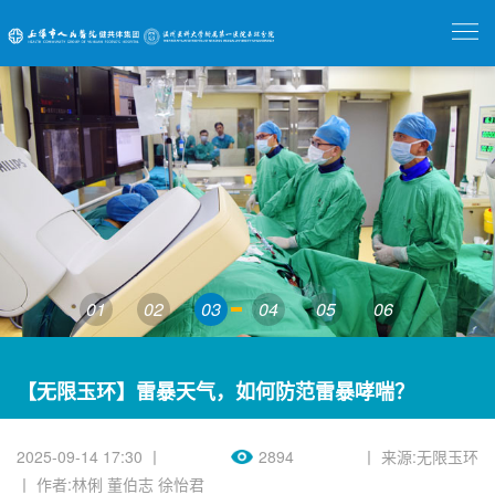
01
02
03
04
05
06
【无限玉环】雷暴天气，如何防范雷暴哮喘？
2025-09-14 17:30 丨
2894
丨 来源:无限玉环
丨 作者:林俐 董伯志 徐怡君