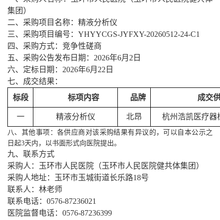
集团）
二、采购项目名称：
精液分析仪
三、采购项目编号：
YHYYCGS-JYFXY-20260512-24-C1
四、采购方式：竞争性磋商
五、采购公告发布日期：
2026年6月2日
六、定标日期：
2026年6月22日
七、成交结果：
标段
标项内容
品牌
成交
一
精液分析仪
北昂
杭州浩凯医疗器
八、其他事项：各供应商对该采购结果有异议的，可以自本公示之
日起
3天内，以书面形式向医院提出。
九、联系方式
采购人：玉环市人民医院（玉环市人民医院健共体集团）
采购人地址：玉环市玉城街道长乐路
18号
联系人：林老师
联系电话：
0576-87236021
医院监督电话：
0576-87236399