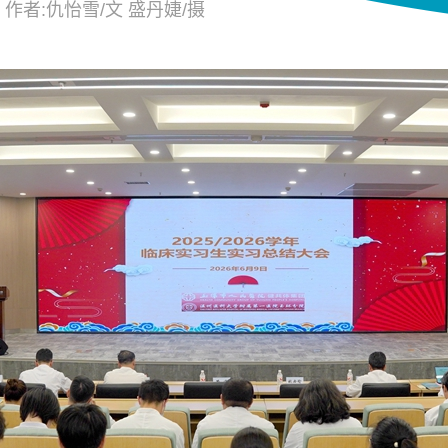
 作者:仇怡雪/文 盛丹婕/摄