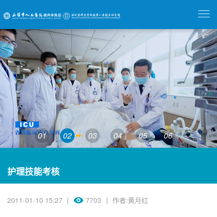
01
02
03
04
05
06
护理技能考核
2011-01-10 15:27 丨
7703
丨 作者:黄月红