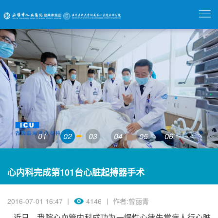
01
02
03
04
05
06
心内科完成第101台心脏起搏器手术
2016-07-01 16:47 丨
4146
丨 作者:曾丽青
近日，我院心血管内科成功为一慢性心律失常病人行心脏