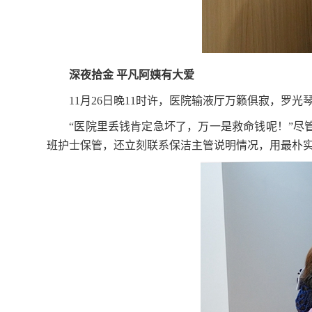
深夜拾金 平凡阿姨有大爱
11
月26日晚11时许，医院输液厅万籁俱寂，罗
“医院里丢钱肯定急坏了，万一是救命钱呢！”尽
班护士保管，还立刻联系保洁主管说明情况，用最朴实