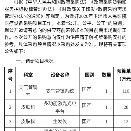
根据《中华人民共和国政府采购法》《政府采购货物和
服务招标投标管理办法》《财政部关于印发
<政府采购需求
管理办法>的通知》等规定，为做好202
6
年玉环市人民医院
医疗设备采购项目工作，本着
“公开、公平、公正”的原则，
现公开邀请有意向的供应商前来参加本项目前期市场调研工
作。本次公开的采购意向仅作为供应商了解初步采购安排的
参考，具体采购项目情况以采购处发文为准。现将有关事项
公告如下：
一、
调研项目概况
序
预算单
科室
设备名称
国别
数量
号
（万元
支气管镜
国产
1
支气管镜系统
1
110
室
多功能激光光电
国产
2
皮肤科
1
28
平台
3
皮肤科
生发仪
国产
1
12