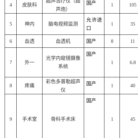
超声治疗仪（超
国产
4
皮肤科
1
105
声炮）
允许进
5
神内
脑电视频监测
1
35
口
6
血透
血透机
国产
8
11
国产
光学内窥镜摄像
7
外一
1
6.8
系统
彩色多普勒超声
国产
8
疼痛
1
40
仪
国产
9
手术室
骨科手术床
1
45