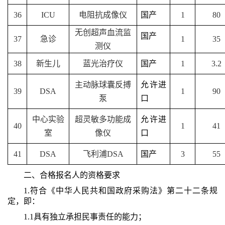
36
ICU
电阻抗成像仪
国产
1
80
无创超声血流监
国产
37
急诊
1
35
测仪
38
新生儿
蓝光治疗仪
国产
1
3.2
主动脉球囊反搏
允许进
39
DSA
1
90
泵
口
中心实验
超灵敏多功能成
允许进
40
1
41
室
像仪
口
41
DSA
飞利浦DSA
国产
3
55
二、合格报名人的资格要求
1.符合《中华人民共和国政府采购法》第二十二条规
定，即：
1.1具有独立承担民事责任的能力；