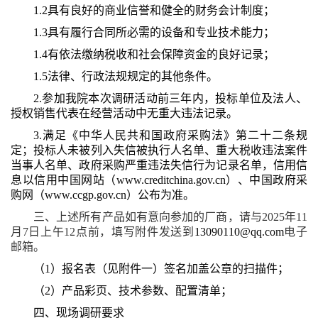
1.2具有良好的商业信誉和健全的财务会计制度；
1.3具有履行合同所必需的设备和专业技术能力；
1.4有依法缴纳税收和社会保障资金的良好记录；
1.5法律、行政法规规定的其他条件。
2.参加我院本次调研活动前三年内，投标单位及法人、
授权销售代表在经营活动中无重大违法记录。
3.满足《中华人民共和国政府采购法》第二十二条规
定；投标人未被列入失信被执行人名单、重大税收违法案件
当事人名单、政府采购严重违法失信行为记录名单，信用信
息以信用中国网站（www.creditchina.gov.cn）、中国政府采
购网（www.ccgp.gov.cn）公布为准。
三、上述所有产品如有意向参加的厂商，请与
202
5
年
1
1
月
7
日上午
12点前，填写附件发送到
13090110@qq.com
电子
邮箱。
（
1）报名表（见附件一）
签名加盖公章的扫描件
；
（
2）产品
彩页
、技术参数、配置清单；
四、现场调研要求