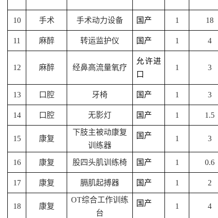
10
手术
手术动力设备
国产
1
18
11
麻醉
转运监护仪
国产
1
4
允许进
12
麻醉
经鼻高流量氧疗
1
3
口
13
口腔
牙椅
国产
1
3
14
口腔
无影灯
国产
1
1.5
下肢主被动康复
国产
15
康复
1
3
训练器
16
康复
股四头肌训练椅
国产
1
0.6
17
康复
膈肌起搏器
国产
1
2
OT综合工作训练
国产
18
康复
1
4
台