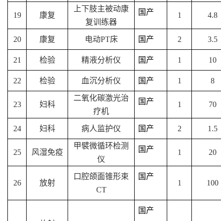
上下肢主被动康
国产
19
康复
1
4.8
复训练器
20
康复
电动PT床
国产
2
3.5
21
检验
精液分析仪
国产
1
10
22
检验
血沉分析仪
国产
1
8
二氧化碳激光治
国产
23
妇科
1
70
疗机
24
妇科
病人监护仪
国产
2
1.5
甲襞微循环检测
国产
25
风湿免疫
1
20
仪
口腔颌面锥形束
国产
26
放射
1
100
CT
国产