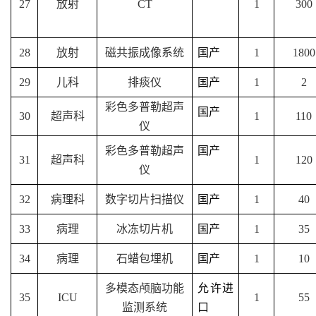
27
放射
CT
1
300
28
放射
磁共振成像系统
国产
1
1800
29
儿科
排痰仪
国产
1
2
彩色多普勒超声
国产
30
超声科
1
110
仪
彩色多普勒超声
国产
31
超声科
1
120
仪
32
病理科
数字切片扫描仪
国产
1
40
33
病理
冰冻切片机
国产
1
35
34
病理
石蜡包埋机
国产
1
10
多模态颅脑功能
允许进
35
ICU
1
55
监测系统
口