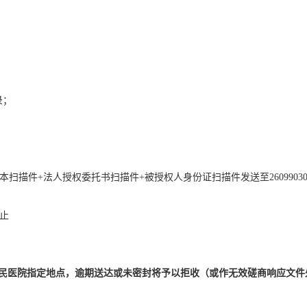
录；
本扫描件
+法人授权委托书扫描件+被授权人身份证扫描件发送至
2609903
止
民医院
指定地点
，逾期送达或未密封将予以拒收（或作无效磋商响应文件