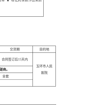
带“▲”标记的条款作出实质
交货期
目的地
合同签订后15天内
玉环市人民
磋商。
医院
全套