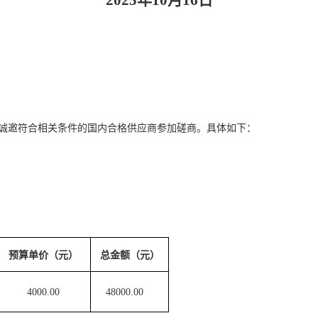
202
5
年
10
月
16
日
诚邀符合相关条件的国内合格供应商参加磋商
。具体如下：
预算
单
价（元）
总金额（元）
4000.00
48000.00