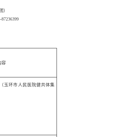
团）
-87236399
内容
（玉环市人民医院健共体集