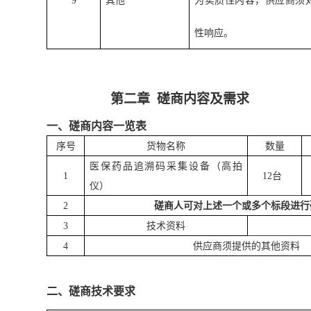
9
其他
为实质性内容，供应商须对
性响应。
第二章
磋商
内容及需求
一、
磋商
内容一览表
序号
货物名称
数量
医保药
品追溯码采集设备
（高拍
1
12台
仪）
2
磋商人可对上述一个或多个标段进行
3
技术资料
4
供应商须提供的其他资料
二、磋商技术要求