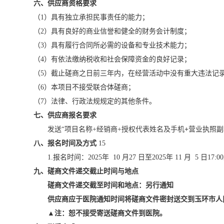
六
、供应商资格要求
（
1）具有独立承担民事责任的能力；
（
2）具有良好的商业信誉和健全的财务会计制度；
（
3）具有履行合同所必需的设备和专业技术能力；
（
4）有依法缴纳税收和社会保障资金的良好记录；
（
5）截止磋商之日前三年内，在经营活动中没有重大违法记
（
6）本项目不接受联合体磋商；
（
7）法律、行政法规规定的其他条件。
七
、供应商报名要求
发送
“项目名称+经销商+授权代表姓名及手机
+
营业执照副
八
、报名时间及方式
15
1.报名时间：
202
5
年
10
月
27
日至
202
5
年
11
月
5
日
17
:00
九
、磋商文件递交截止时间与地点
磋商文件递交截至时间和地点：另行通知
供应商应于医院通知时间将磋商文件密封送交到玉环市人
▲注：恕不接受寄送磋商文件到医院。