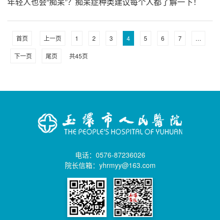
年轻人也会“痴呆”？痴呆症种类建议每个人都了解一下！
首页
上一页
1
2
3
4
5
6
7
…
下一页
尾页
共
45
页
电话：0576-87236026
院长信箱：yhrmyy@163.com