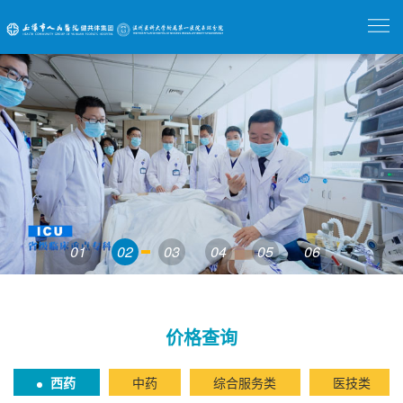
01
02
03
04
05
06
价格查询
西药
中药
综合服务类
医技类