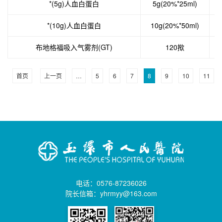
*(5g)人血白蛋白
5g(20%*25ml)
*(10g)人血白蛋白
10g(20%*50ml)
布地格福吸入气雾剂(GT)
120揿
首页
上一页
…
5
6
7
8
9
10
11
电话：0576-87236026
院长信箱：yhrmyy@163.com