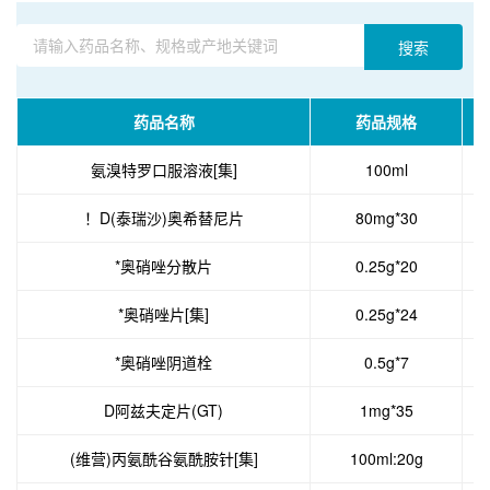
搜索
药品名称
药品规格
单
氨溴特罗口服溶液[集]
100ml
！D(泰瑞沙)奥希替尼片
80mg*30
*奥硝唑分散片
0.25g*20
*奥硝唑片[集]
0.25g*24
*奥硝唑阴道栓
0.5g*7
D阿兹夫定片(GT)
1mg*35
(维营)丙氨酰谷氨酰胺针[集]
100ml:20g